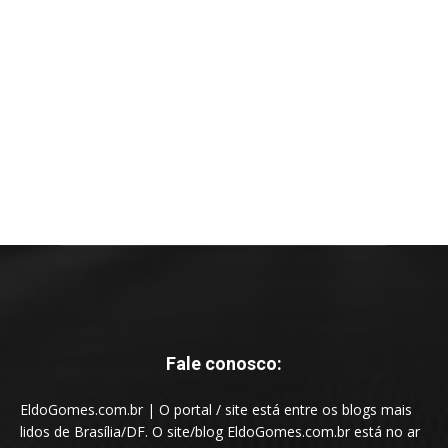
Fale conosco:
EldoGomes.com.br | O portal / site está entre os blogs mais
lidos de Brasília/DF. O site/blog EldoGomes.com.br está no ar