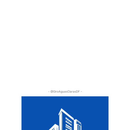
- @GiroAguasClarasDF -