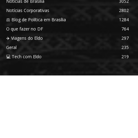
Notícias de Brasília
3052
Notícias Corporativas
2802
⚖️ Blog de Política em Brasília
1284
O que fazer no DF
764
✈️ Viagens do Eldo
297
Geral
235
💻 Tech com Eldo
219