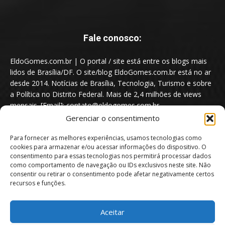
Fale conosco:
EldoGomes.com.br | O portal / site está entre os blogs mais
lidos de Brasília/DF. O site/blog EldoGomes.com.br está no ar
desde 2014. Notícias de Brasília, Tecnologia, Turismo e sobre
a Política no Distrito Federal. Mais de 2,4 milhões de views
mensais. [Email]: contato@eldogomes.com.br
Gerenciar o consentimento
Para fornecer as melhores experiências, usamos tecnologias como
cookies para armazenar e/ou acessar informações do dispositivo. O
consentimento para essas tecnologias nos permitirá processar dados
como comportamento de navegação ou IDs exclusivos neste site. Não
consentir ou retirar o consentimento pode afetar negativamente certos
recursos e funções.
Aceitar