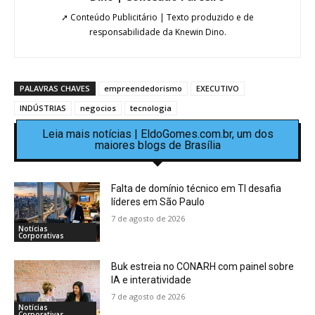
➚ Conteúdo Publicitário | Texto produzido e de
responsabilidade da Knewin Dino.
PALAVRAS CHAVES
empreendedorismo
EXECUTIVO
INDÚSTRIAS
negocios
tecnologia
Leia mais notícias | EldoGomes.com.br, um dos
maiores blogs de Brasília
Falta de domínio técnico em TI desafia
líderes em São Paulo
7 de agosto de 2026
Notícias
Corporativas
Buk estreia no CONARH com painel sobre
IA e interatividade
7 de agosto de 2026
Notícias
Corporativas