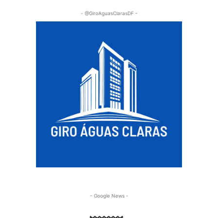
- @GiroAguasClarasDF -
- Google News -