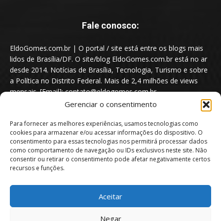
Fale conosco:
EldoGomes.com.br | O portal / site está entre os blogs mais
lidos de Brasília/DF. O site/blog EldoGomes.com.br está no ar
desde 2014. Notícias de Brasília, Tecnologia, Turismo e sobre
a Política no Distrito Federal. Mais de 2,4 milhões de views
mensais. [Email]: contato@eldogomes.com.br
Gerenciar o consentimento
Para fornecer as melhores experiências, usamos tecnologias como
cookies para armazenar e/ou acessar informações do dispositivo. O
consentimento para essas tecnologias nos permitirá processar dados
como comportamento de navegação ou IDs exclusivos neste site. Não
consentir ou retirar o consentimento pode afetar negativamente certos
recursos e funções.
Aceitar
Portal EldoGomes.com.br | Entre os Blogs mais lidos de Brasília/DF. |
Negar