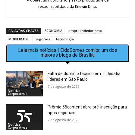
➚ Conteúdo Publicitário | Texto produzido e de
responsabilidade da Knewin Dino.
PALAVRAS CHAVES
ECONOMIA
empreendedorismo
MOBILIDADE
negocios
tecnologia
Leia mais notícias | EldoGomes.com.br, um dos
maiores blogs de Brasília
Falta de domínio técnico em TI desafia
líderes em São Paulo
7 de agosto de 2026
Notícias
Corporativas
Prêmio 55content abre pré-inscrição para
apps regionais
7 de agosto de 2026
Notícias
Corporativas