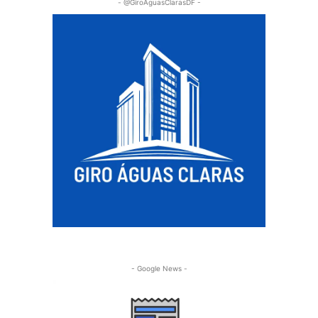
- @GiroAguasClarasDF -
- Google News -