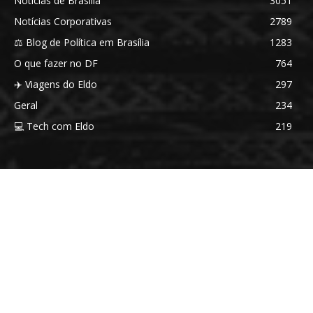
Notícias de Brasília
3051
Notícias Corporativas
2789
⚖️ Blog de Política em Brasília
1283
O que fazer no DF
764
✈️ Viagens do Eldo
297
Geral
234
💻 Tech com Eldo
219