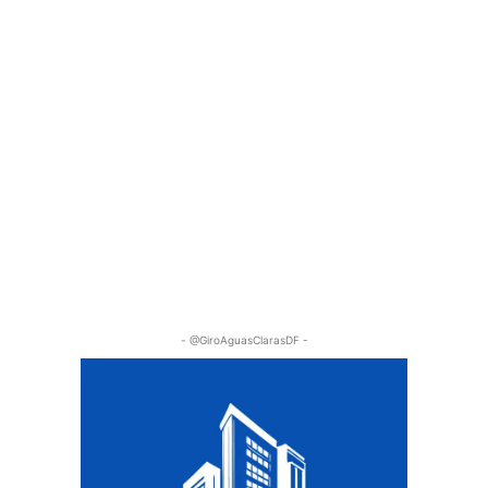
- @GiroAguasClarasDF -