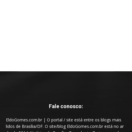
Fale conosco:
EldoGomes.com.br | O portal / site está entre os blogs mais
lidos de Brasília/DF. O site/blog EldoGomes.com.br está no ar