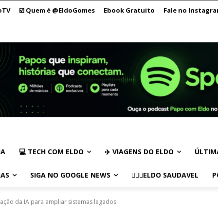
oTV
☑️ Quem é @EldoGomes
Ebook Gratuito
Fale no Instagr
IA
💻 TECH COM ELDO
✈️ VIAGENS DO ELDO
ÚLTIM
IAS
SIGA NO GOOGLE NEWS
🏃🏻‍♂️ELDO SAUDAVEL
P
ação da IA para ampliar sistemas legados