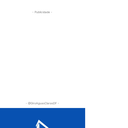
- Publicidade -
- @GiroAguasClarasDF -