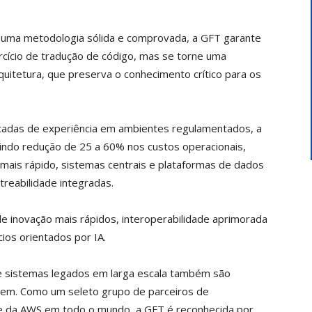
uma metodologia sólida e comprovada, a GFT garante
cício de tradução de código, mas se torne uma
quitetura, que preserva o conhecimento crítico para os
cadas de experiência em ambientes regulamentados, a
luindo redução de 25 a 60% nos custos operacionais,
ais rápido, sistemas centrais e plataformas de dados
streabilidade integradas.
de inovação mais rápidos, interoperabilidade aprimorada
ios orientados por IA.
 sistemas legados em larga escala também são
uvem. Como um seleto grupo de parceiros de
 da AWS em todo o mundo, a GFT é reconhecida por