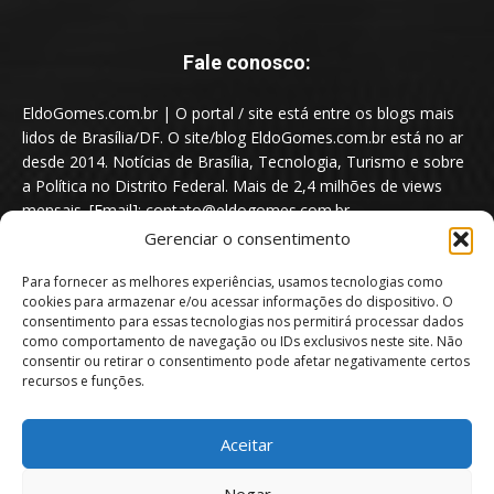
Fale conosco:
EldoGomes.com.br | O portal / site está entre os blogs mais
lidos de Brasília/DF. O site/blog EldoGomes.com.br está no ar
desde 2014. Notícias de Brasília, Tecnologia, Turismo e sobre
a Política no Distrito Federal. Mais de 2,4 milhões de views
mensais. [Email]: contato@eldogomes.com.br
Gerenciar o consentimento
Para fornecer as melhores experiências, usamos tecnologias como
cookies para armazenar e/ou acessar informações do dispositivo. O
consentimento para essas tecnologias nos permitirá processar dados
como comportamento de navegação ou IDs exclusivos neste site. Não
consentir ou retirar o consentimento pode afetar negativamente certos
recursos e funções.
Aceitar
Portal EldoGomes.com.br | Entre os Blogs mais lidos de Brasília/DF. |
Negar