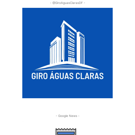
- @GiroAguasClarasDF -
- Google News -