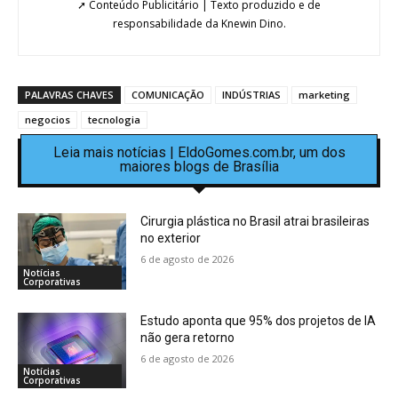
➚ Conteúdo Publicitário | Texto produzido e de
responsabilidade da Knewin Dino.
PALAVRAS CHAVES
COMUNICAÇÃO
INDÚSTRIAS
marketing
negocios
tecnologia
Leia mais notícias | EldoGomes.com.br, um dos
maiores blogs de Brasília
Cirurgia plástica no Brasil atrai brasileiras
no exterior
6 de agosto de 2026
Notícias
Corporativas
Estudo aponta que 95% dos projetos de IA
não gera retorno
6 de agosto de 2026
Notícias
Corporativas