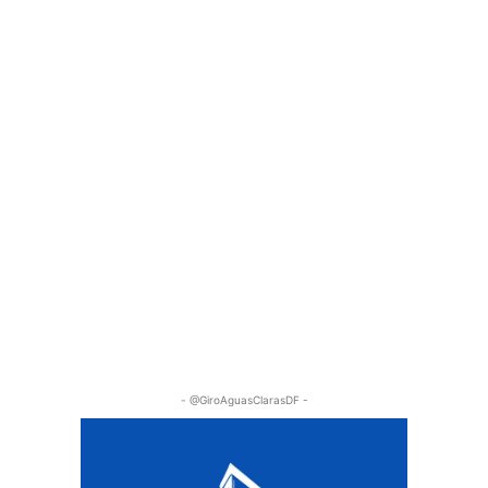
- @GiroAguasClarasDF -