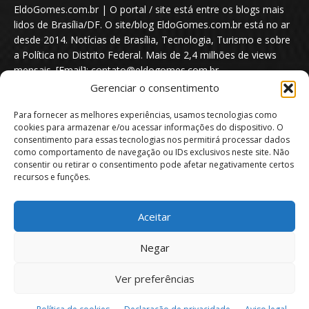
EldoGomes.com.br | O portal / site está entre os blogs mais
lidos de Brasília/DF. O site/blog EldoGomes.com.br está no ar
desde 2014. Notícias de Brasília, Tecnologia, Turismo e sobre
a Política no Distrito Federal. Mais de 2,4 milhões de views
mensais. [Email]: contato@eldogomes.com.br
Gerenciar o consentimento
Para fornecer as melhores experiências, usamos tecnologias como
cookies para armazenar e/ou acessar informações do dispositivo. O
consentimento para essas tecnologias nos permitirá processar dados
como comportamento de navegação ou IDs exclusivos neste site. Não
consentir ou retirar o consentimento pode afetar negativamente certos
recursos e funções.
Aceitar
Portal EldoGomes.com.br | Entre os Blogs mais lidos de Brasília/DF. |
Negar
2014 - 2026
Ver preferências
Sobre nós
Quem é “Eldo Gomes”
Política de privacidade
Aviso Legal
Direitos Autorais
Política de Cookies