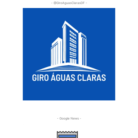
- @GiroAguasClarasDF -
- Google News -