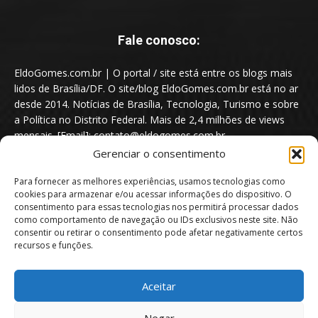
Fale conosco:
EldoGomes.com.br | O portal / site está entre os blogs mais
lidos de Brasília/DF. O site/blog EldoGomes.com.br está no ar
desde 2014. Notícias de Brasília, Tecnologia, Turismo e sobre
a Política no Distrito Federal. Mais de 2,4 milhões de views
mensais. [Email]: contato@eldogomes.com.br
Gerenciar o consentimento
Para fornecer as melhores experiências, usamos tecnologias como
cookies para armazenar e/ou acessar informações do dispositivo. O
consentimento para essas tecnologias nos permitirá processar dados
como comportamento de navegação ou IDs exclusivos neste site. Não
consentir ou retirar o consentimento pode afetar negativamente certos
recursos e funções.
Aceitar
Portal EldoGomes.com.br | Entre os Blogs mais lidos de Brasília/DF. |
Negar