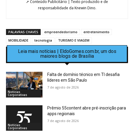
➚ Conteúdo Publicitário | Texto produzido e de
responsabilidade da Knewin Dino.
PALAVRAS CHAVES
empreendedorismo
entretenimento
MOBILIDADE
tecnologia
TURISMO E VIAGEM
Leia mais notícias | EldoGomes.com.br, um dos
maiores blogs de Brasília
Falta de domínio técnico em TI desafia
líderes em São Paulo
7 de agosto de 2026
Notícias
Corporativas
Prêmio 55content abre pré-inscrição para
apps regionais
7 de agosto de 2026
Notícias
Corporativas