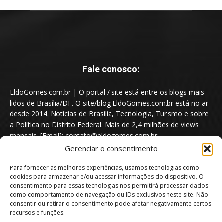
Fale conosco:
EldoGomes.com.br | O portal / site está entre os blogs mais
lidos de Brasília/DF. O site/blog EldoGomes.com.br está no ar
desde 2014. Notícias de Brasília, Tecnologia, Turismo e sobre
a Política no Distrito Federal. Mais de 2,4 milhões de views
mensais. [Email]: contato@eldogomes.com.br
Gerenciar o consentimento
Para fornecer as melhores experiências, usamos tecnologias como
cookies para armazenar e/ou acessar informações do dispositivo. O
consentimento para essas tecnologias nos permitirá processar dados
como comportamento de navegação ou IDs exclusivos neste site. Não
consentir ou retirar o consentimento pode afetar negativamente certos
recursos e funções.