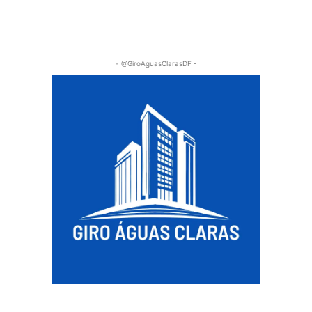
- @GiroAguasClarasDF -