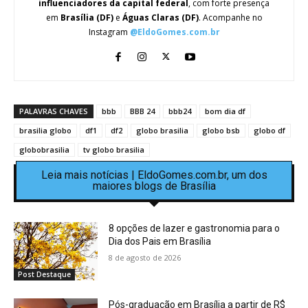
influenciadores da capital federal
, com forte presença
em
Brasília (DF)
e
Águas Claras (DF)
. Acompanhe no
Instagram
@EldoGomes.com.br
PALAVRAS CHAVES
bbb
BBB 24
bbb24
bom dia df
brasilia globo
df1
df2
globo brasilia
globo bsb
globo df
globobrasilia
tv globo brasilia
Leia mais notícias | EldoGomes.com.br, um dos
maiores blogs de Brasília
8 opções de lazer e gastronomia para o
Dia dos Pais em Brasília
8 de agosto de 2026
Post Destaque
Pós-graduação em Brasília a partir de R$