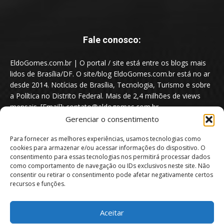
Fale conosco:
EldoGomes.com.br | O portal / site está entre os blogs mais
lidos de Brasília/DF. O site/blog EldoGomes.com.br está no ar
desde 2014. Notícias de Brasília, Tecnologia, Turismo e sobre
a Política no Distrito Federal. Mais de 2,4 milhões de views
mensais. [Email]: contato@eldogomes.com.br
Gerenciar o consentimento
Para fornecer as melhores experiências, usamos tecnologias como
cookies para armazenar e/ou acessar informações do dispositivo. O
consentimento para essas tecnologias nos permitirá processar dados
como comportamento de navegação ou IDs exclusivos neste site. Não
consentir ou retirar o consentimento pode afetar negativamente certos
recursos e funções.
Aceitar