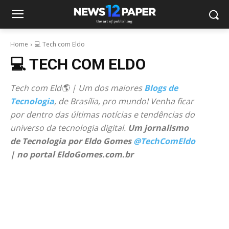
Home
💻 Tech com Eldo
💻 TECH COM ELDO
Tech com Eld🌎 | Um dos maiores
Blogs de
Tecnologia
, de Brasília, pro mundo! Venha ficar
por dentro das últimas notícias e tendências do
universo da tecnologia digital.
Um jornalismo
de Tecnologia por Eldo Gomes
@TechComEldo
| no portal EldoGomes.com.br