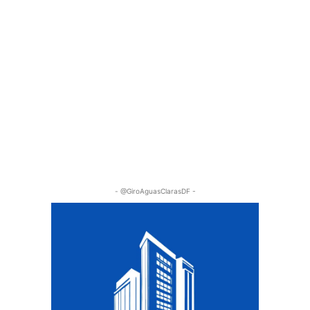
- @GiroAguasClarasDF -