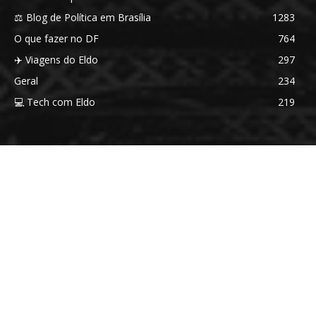
⚖️ Blog de Política em Brasília
1283
O que fazer no DF
764
✈️ Viagens do Eldo
297
Geral
234
💻 Tech com Eldo
219