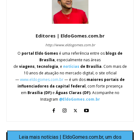
Editores | EldoGomes.com.br
http://www.eldogomes.com.br
O
portal Eldo Gomes
é uma referência entre os
blogs de
Brasília
, especialmente nas áreas
de
viagens
,
tecnologia
, e
notícias
de Brasília
. Com mais de
10 anos de atuação no mercado digital, o site oficial
—
www.eldogomes.com.br
— é um dos
maiores portais de
influenciadores da capital federal
, com forte presença
em
Brasília (DF)
e
Águas Claras (DF)
. Acompanhe no
Instagram
@EldoGomes.com.br
Leia mais notícias | EldoGomes.com.br, um dos