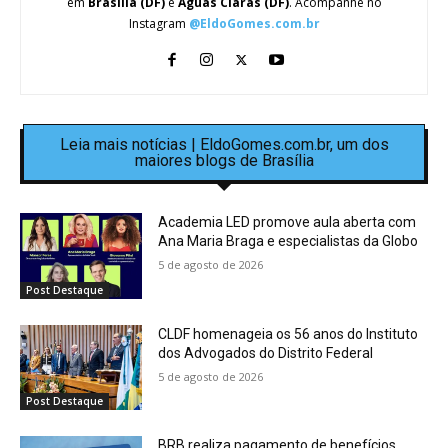
em
Brasília (DF)
e
Águas Claras (DF)
. Acompanhe no
Instagram
@EldoGomes.com.br
Leia mais notícias | EldoGomes.com.br, um dos
maiores blogs de Brasília
Academia LED promove aula aberta com
Ana Maria Braga e especialistas da Globo
5 de agosto de 2026
Post Destaque
CLDF homenageia os 56 anos do Instituto
dos Advogados do Distrito Federal
5 de agosto de 2026
Post Destaque
BRB realiza pagamento de benefícios