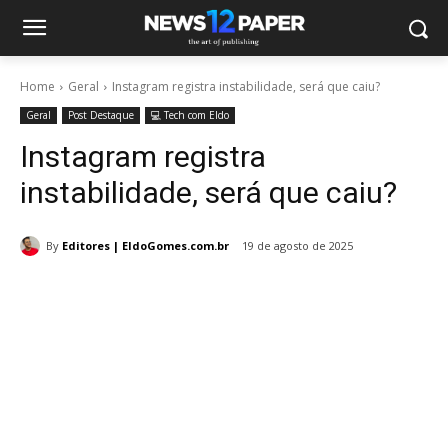
Home
Geral
Instagram registra instabilidade, será que caiu?
Geral
Post Destaque
💻 Tech com Eldo
Instagram registra
instabilidade, será que caiu?
By
Editores | EldoGomes.com.br
19 de agosto de 2025