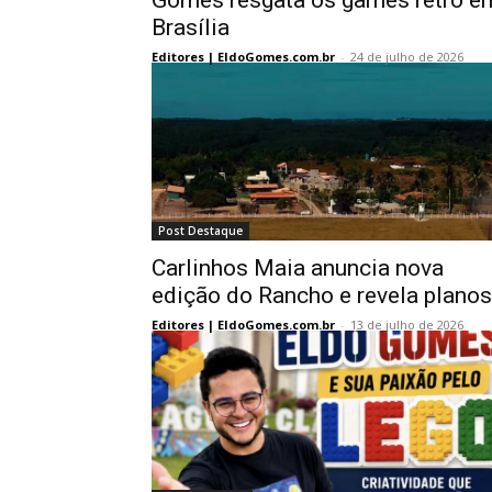
Gomes resgata os games retro e
Brasília
Editores | EldoGomes.com.br
-
24 de julho de 2026
Post Destaque
Carlinhos Maia anuncia nova
edição do Rancho e revela planos
Editores | EldoGomes.com.br
-
13 de julho de 2026