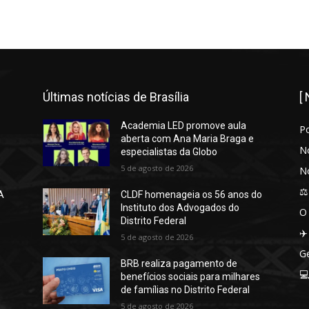
Últimas notícias de Brasília
[
Academia LED promove aula
P
aberta com Ana Maria Braga e
No
especialistas da Globo
5 de agosto de 2026
No
⚖️
A
CLDF homenageia os 56 anos do
Instituto dos Advogados do
O
Distrito Federal
✈️
5 de agosto de 2026
Ge
BRB realiza pagamento de

benefícios sociais para milhares
de famílias no Distrito Federal
5 de agosto de 2026