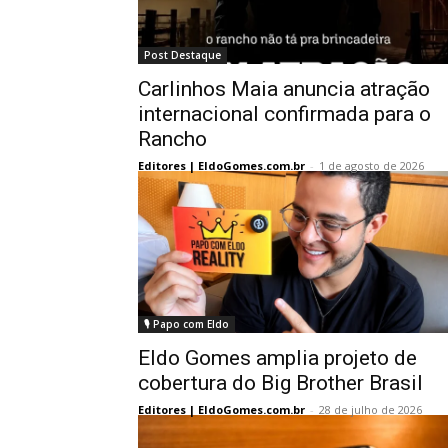
Post Destaque
Carlinhos Maia anuncia atração
internacional confirmada para o
Rancho
Editores | EldoGomes.com.br
-
1 de agosto de 2026
🎙️ Papo com Eldo
Eldo Gomes amplia projeto de
cobertura do Big Brother Brasil
Editores | EldoGomes.com.br
-
28 de julho de 2026