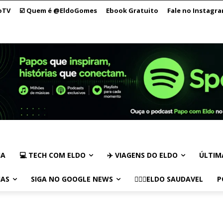
oTV
☑️ Quem é @EldoGomes
Ebook Gratuito
Fale no Instagr
IA
💻 TECH COM ELDO
✈️ VIAGENS DO ELDO
ÚLTIM
IAS
SIGA NO GOOGLE NEWS
🏃🏻‍♂️ELDO SAUDAVEL
P