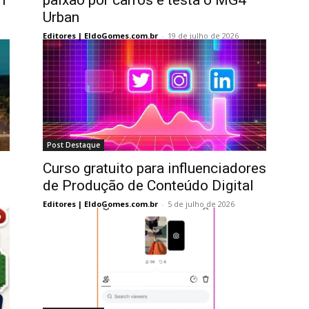
m
paixão por carros e testa o MG4
Urban
Editores | EldoGomes.com.br
-
19 de julho de 2026
Post Destaque
Curso gratuito para influenciadores
de Produção de Conteúdo Digital
Editores | EldoGomes.com.br
-
5 de julho de 2026