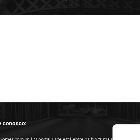
e conosco:
Gomes.com.br | O portal / site está entre os blogs mais