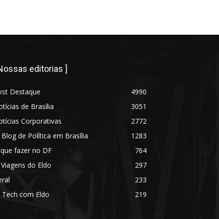
 Nossas editorias ]
ost Destaque
4990
tícias de Brasília
3051
tícias Corporativas
2772
 Blog de Política em Brasília
1283
 que fazer no DF
764
 Viagens do Eldo
297
ral
233
 Tech com Eldo
219