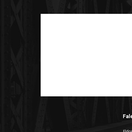
Fal
Eldo