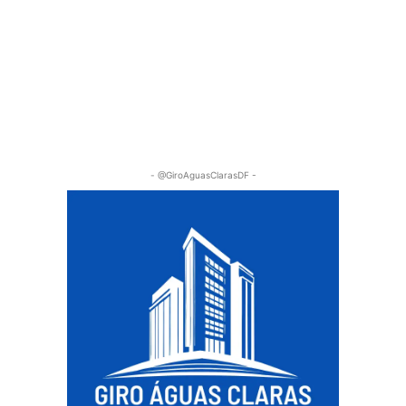
- @GiroAguasClarasDF -