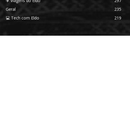
✈️ Viagens do Eldo
297
Geral
235
💻 Tech com Eldo
219